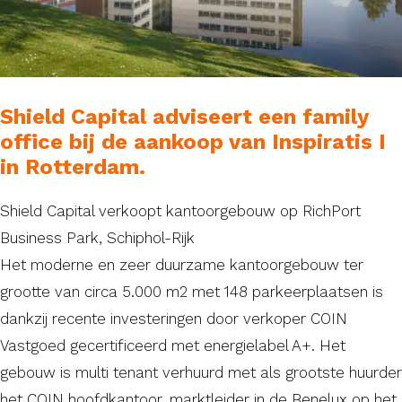
Shield Capital adviseert een family
office bij de aankoop van Inspiratis I
in Rotterdam.
Shield Capital verkoopt kantoorgebouw op RichPort
Business Park, Schiphol-Rijk
Het moderne en zeer duurzame kantoorgebouw ter
grootte van circa 5.000 m2 met 148 parkeerplaatsen is
dankzij recente investeringen door verkoper COIN
Vastgoed gecertificeerd met energielabel A+. Het
gebouw is multi tenant verhuurd met als grootste huurder
het COIN hoofdkantoor, marktleider in de Benelux op het