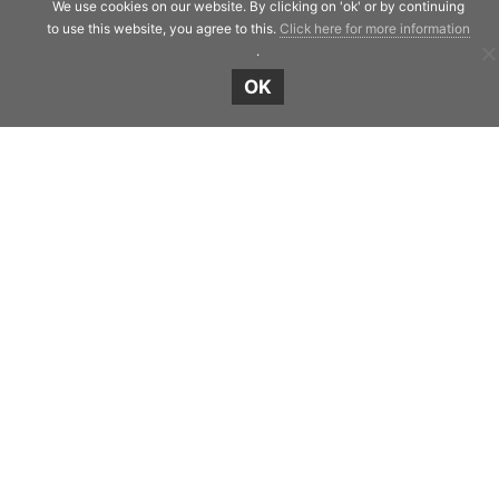
We use cookies on our website. By clicking on 'ok' or by continuing
to use this website, you agree to this.
Click here for more information
.
Shield Capital
OK
Strawinskylaan 257
1077 XX Amsterdam
The Netherlands
Telephone:
+31 20 7471117
© Copyright 2019 - 2026
Shield Capital
· Alle
rechten voorbehouden