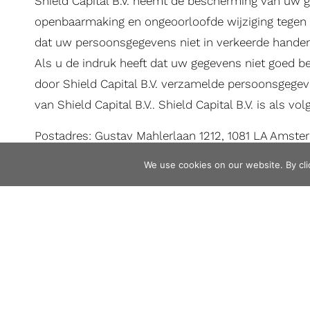
Shield Capital B.V. neemt de bescherming van uw
openbaarmaking en ongeoorloofde wijziging tegen t
dat uw persoonsgegevens niet in verkeerde handen
Als u de indruk heeft dat uw gegevens niet goed bev
door Shield Capital B.V. verzamelde persoonsgegev
van Shield Capital B.V.. Shield Capital B.V. is als vol
Postadres: Gustav Mahlerlaan 1212, 1081 LA Amst
Vestigingsadres: Gustav Mahlerlaan 1212, 1081 LA
We use cookies on our website. By clic
Inschrijvingsnummer handelsregister Kamer van K
Telefoon: +31 20 2091581
E-mailadres:
info@shieldcapital.nl