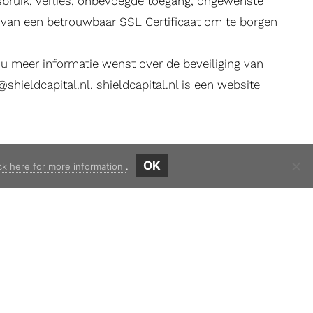
bruik, verlies, onbevoegde toegang, ongewenste
k van een betrouwbaar SSL Certificaat om te borgen
n u meer informatie wenst over de beveiliging van
@shieldcapital.nl
. shieldcapital.nl is een website
OK
ck here for more information
.