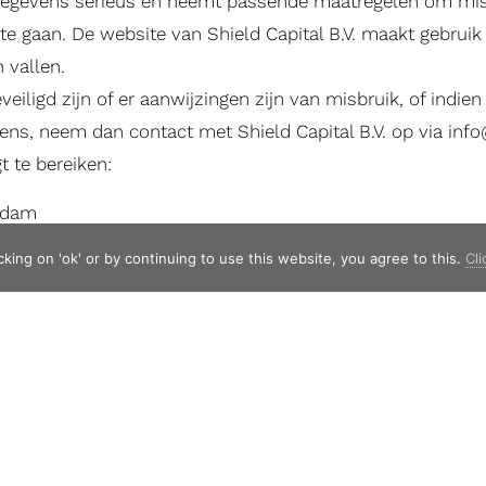
 gegevens serieus en neemt passende maatregelen om mis
e gaan. De website van Shield Capital B.V. maakt gebrui
 vallen.
eiligd zijn of er aanwijzingen zijn van misbruik, of indie
ens, neem dan contact met Shield Capital B.V. op via
info
gt te bereiken:
erdam
 Amsterdam
king on 'ok' or by continuing to use this website, you agree to this.
Cli
oophandel: 76148815
CONTACT