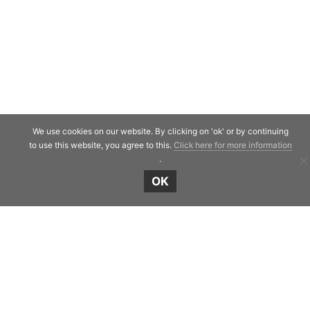
We use cookies on our website. By clicking on 'ok' or by continuing
to use this website, you agree to this.
Click here for more information
.
OK
Shield Capital
Strawinskylaan 257
1077 XX Amsterdam
The Netherlands
Telephone:
+31 20 7471117