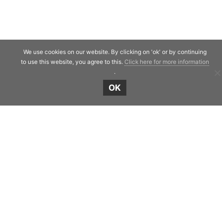
We use cookies on our website. By clicking on 'ok' or by continuing
to use this website, you agree to this.
Click here for more information
.
Shield Capital
OK
Strawinskylaan 257
1077 XX Amsterdam
The Netherlands
Telephone:
+31 20 7471117