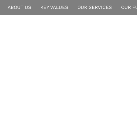
ABOUT US
KEY VALUES
OUR SERVICES
OUR F