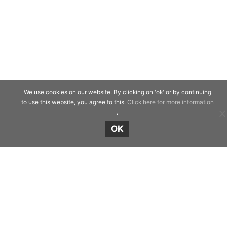
We use cookies on our website. By clicking on 'ok' or by continuing
to use this website, you agree to this.
Click here for more information
.
OK
Shield Capital
Strawinskylaan 257
1077 XX Amsterdam
The Netherlands
Telephone:
+31 20 7471117